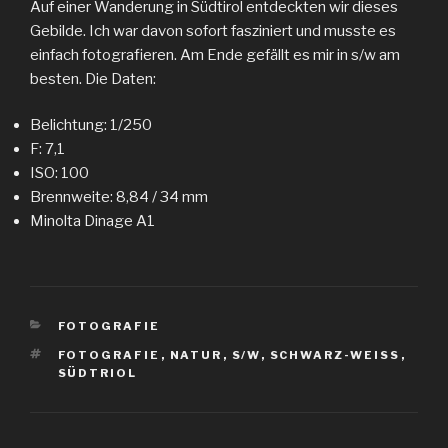
Auf einer Wanderung in Südtirol entdeckten wir dieses
Gebilde. Ich war davon sofort fasziniert und musste es
einfach fotografieren. Am Ende gefällt es mir in s/w am
besten. Die Daten:
Belichtung: 1/250
F: 7,1
ISO: 100
Brennweite: 8,84 / 34 mm
Minolta Dinage A1
KATEGORIEN
FOTOGRAFIE
SCHLAGWÖRTER
FOTOGRAFIE
,
NATUR
,
S/W
,
SCHWARZ-WEISS
,
SÜDTRIOL