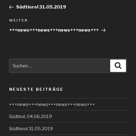
Beitrag
Südtiorol 31.05.2019
Nächster
WEITER
Beitrag
+++news+++news+++news+++news+++
Suche
Suche
nach:
NEUESTE BEITRÄGE
+++news+++news+++news+++news+++
Südtirol, 04.06.2019
Südtiorol 31.05.2019