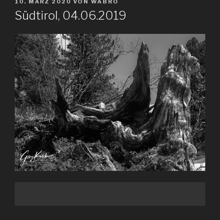
VERÖFFENTLICHT
10. MÄRZ 2020
VON
WABRO
AM
Südtirol, 04.06.2019